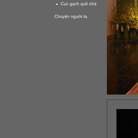
Cục gạch quê nhà
Chuyện người ta