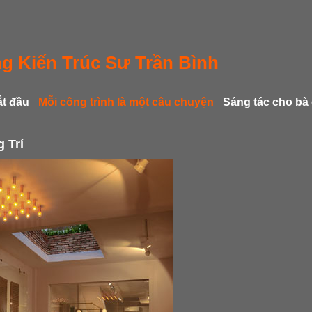
g Kiến Trúc Sư Trần Bình
ắt đầu
Mỗi công trình là một câu chuyện
Sáng tác cho bà
 Trí